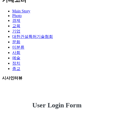
Main Story
Photo
경제
교육
기업
대한건설특허기술협회
문화
미분류
사회
예술
정치
종교
시사인터뷰
User Login Form