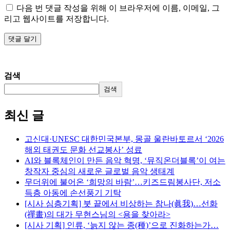
다음 번 댓글 작성을 위해 이 브라우저에 이름, 이메일, 그
리고 웹사이트를 저장합니다.
검색
검색
최신 글
고신대·UNESC 대한민국본부, 몽골 울란바토르서 ‘2026
해외 태권도 문화 선교봉사’ 성료
AI와 블록체인이 만든 음악 혁명, ‘뮤직온더블록’이 여는
창작자 중심의 새로운 글로벌 음악 생태계
무더위에 불어온 ‘희망의 바람’…키즈드림봉사단, 저소
득층 아동에 손선풍기 기탁
[시사 심층기획] 붓 끝에서 비상하는 참나(眞我)…선화
(禪畫)의 대가 무현스님의 <용을 찾아라>
[시사 기획] 인류, ‘늙지 않는 종(種)’으로 진화하는가…